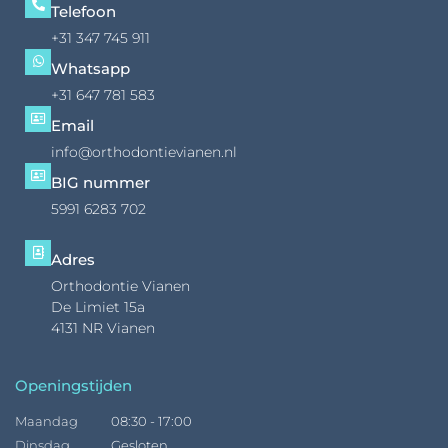
Telefoon
+31 347 745 911
Whatsapp
+31 647 781 583
Email
info@orthodontievianen.nl
BIG nummer
5991 6283 702
Adres
Orthodontie Vianen
De Limiet 15a
4131 NR Vianen
Openingstijden
Maandag
08:30 - 17:00
Dinsdag
Gesloten